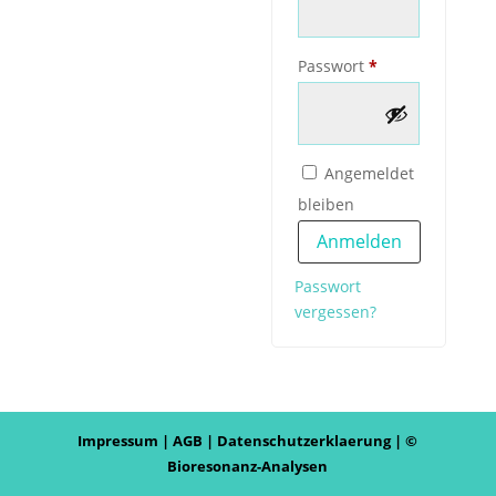
Erforderlich
Passwort
*
Alternative:
Angemeldet
bleiben
Anmelden
Passwort
vergessen?
Impressum
|
AGB
|
Datenschutzerklaerung
| ©
Bioresonanz-Analysen